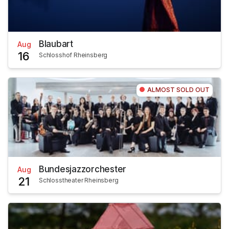
Blaubart
Aug
16
Schlosshof Rheinsberg
ALMOST SOLD OUT
Bundesjazzorchester
Aug
21
Schlosstheater Rheinsberg