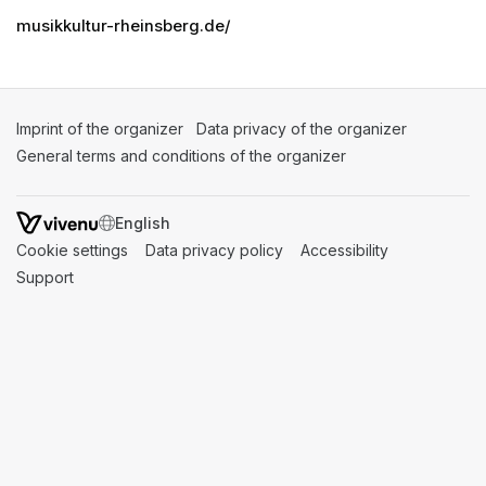
musikkultur-rheinsberg.de/
Imprint of the organizer
(opens in a new tab)
Data privacy of the organizer
(opens in 
General terms and conditions of the organizer
(opens in a new ta
SWITCH LANGUAGE
Cookie settings
(opens in a new tab)
Data privacy policy
(opens in a new tab)
Accessibility
(opens in a n
Support
(opens in a new tab)