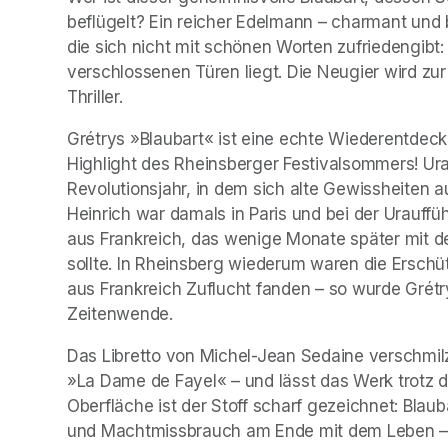
beflügelt? Ein reicher Edelmann – charmant und b
die sich nicht mit schönen Worten zufriedengibt: J
verschlossenen Türen liegt. Die Neugier wird z
Thriller.
Grétrys »Blaubart« ist eine echte Wiederentdeck
Highlight des Rheinsberger Festivalsommers! Urau
Revolutionsjahr, in dem sich alte Gewissheiten au
Heinrich war damals in Paris und bei der Urauff
aus Frankreich, das wenige Monate später mit de
sollte. In Rheinsberg wiederum waren die Erschüt
aus Frankreich Zuflucht fanden – so wurde Grét
Zeitenwende.
Das Libretto von Michel-Jean Sedaine verschmil
»La Dame de Fayel« – und lässt das Werk trotz dü
Oberfläche ist der Stoff scharf gezeichnet: Blau
und Machtmissbrauch am Ende mit dem Leben – 