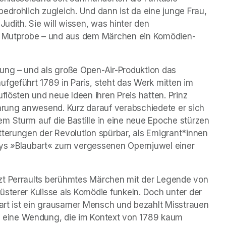
edrohlich zugleich. Und dann ist da eine junge Frau, 
udith. Sie will wissen, was hinter den 
ur Mutprobe – und aus dem Märchen ein Komödien-
ung – und als große Open-Air-Produktion das 
fgeführt 1789 in Paris, steht das Werk mitten im 
flösten und neue Ideen ihren Preis hatten. Prinz 
ührung anwesend. Kurz darauf verabschiedete er sich 
m Sturm auf die Bastille in eine neue Epoche stürzen 
terungen der Revolution spürbar, als Emigrant*innen 
rys »Blaubart« zum vergessenen Opernjuwel einer 
zt Perraults berühmtes Märchen mit der Legende von 
sterer Kulisse als Komödie funkeln. Doch unter der 
bart ist ein grausamer Mensch und bezahlt Misstrauen 
eine Wendung, die im Kontext von 1789 kaum 