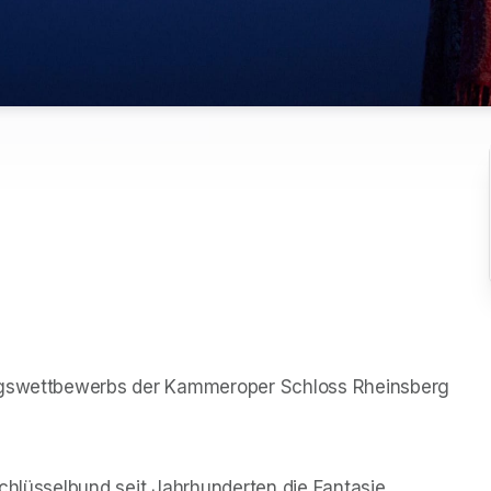
angswettbewerbs der Kammeroper Schloss Rheinsberg 
chlüsselbund seit Jahrhunderten die Fantasie 