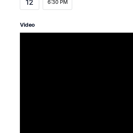
12
6:30 PM
Video