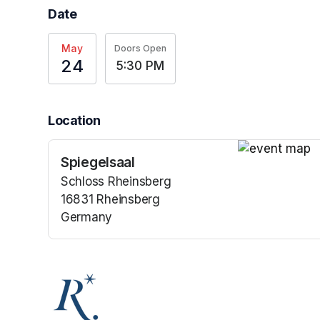
Date
May
Doors Open
24
5:30 PM
Location
Spiegelsaal
(opens in a n
Schloss Rheinsberg
16831 Rheinsberg
Germany
(opens in a new tab)