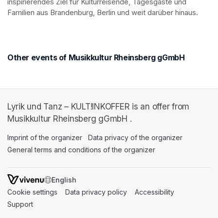
inspirierendes Ziel für Kulturreisende, Tagesgäste und 
Familien aus Brandenburg, Berlin und weit darüber hinaus.
Other events of Musikkultur Rheinsberg gGmbH
Lyrik und Tanz – KULT!INKOFFER is an offer from
Musikkultur Rheinsberg gGmbH .
Imprint of the organizer
(opens in a new tab)
Data privacy of the organizer
(opens in 
General terms and conditions of the organizer
(opens in a new ta
SWITCH LANGUAGE
Cookie settings
(opens in a new tab)
Data privacy policy
(opens in a new tab)
Accessibility
(opens in a n
Support
(opens in a new tab)