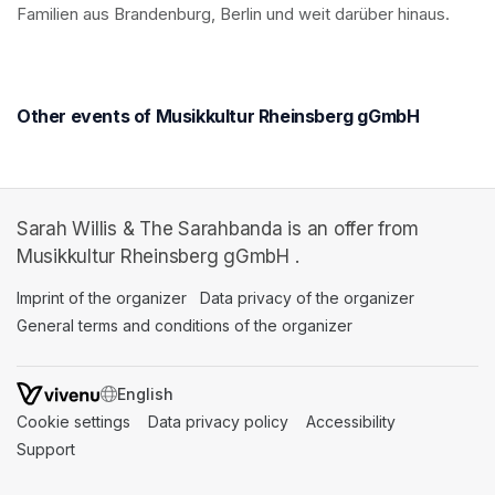
Familien aus Brandenburg, Berlin und weit darüber hinaus.
Other events of Musikkultur Rheinsberg gGmbH
Sarah Willis & The Sarahbanda is an offer from
Musikkultur Rheinsberg gGmbH .
Imprint of the organizer
(opens in a new tab)
Data privacy of the organizer
(opens in 
General terms and conditions of the organizer
(opens in a new ta
SWITCH LANGUAGE
Cookie settings
(opens in a new tab)
Data privacy policy
(opens in a new tab)
Accessibility
(opens in a n
Support
(opens in a new tab)